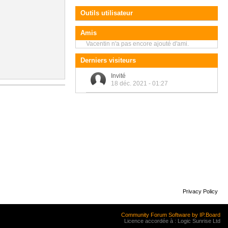
Outils utilisateur
Amis
Vacentin n'a pas encore ajouté d'ami.
Derniers visiteurs
Invité
18 déc. 2021 - 01:27
Privacy Policy
Community Forum Software by IP.Board
Licence accordée à : Logic Sunrise Ltd