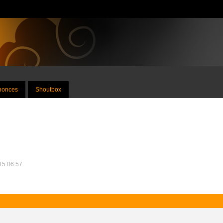
nnonces
Shoutbox
015 06:57