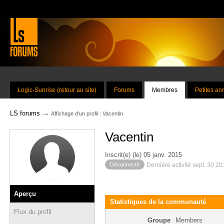
Logic-Sunrise (retour au site)
Forums
Membres
Petites a
→
LS forums
Affichage d'un profil : Vacentin
Vacentin
Inscrit(e) (le) 05 janv. 2015
Déconnecté
Dernière activité sept. 30 2
Aperçu
Statistiques de la communauté
Flux du profil
Groupe
Members