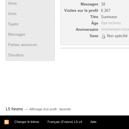
Aime
Messages
18
Visites sur le profil
6 267
Amis
Titre
Sunriseur
Âge
Âge inconnu
Sujets
Anniversaire
Anniversaire inc
Messages
Sexe
Non spécifié
Petites annonces
Shoutbox
→
LS forums
Affichage d'un profil : Vacentin
Changer le thème
Français (France) LS v4
Aide