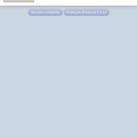
Version complète
Français (France) LS v4