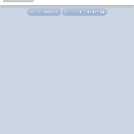
Version complète
Français (France) LS v4