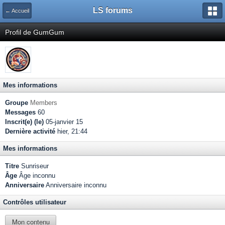
LS forums
← Accueil
Profil de GumGum
Mes informations
Groupe
Members
Messages
60
Inscrit(e) (le)
05-janvier 15
Dernière activité
hier, 21:44
Mes informations
Titre
Sunriseur
Âge
Âge inconnu
Anniversaire
Anniversaire inconnu
Contrôles utilisateur
Mon contenu