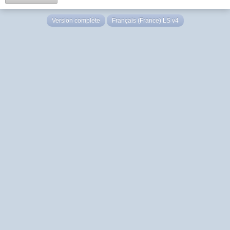
Version complète
Français (France) LS v4