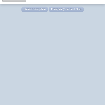
Version complète
Français (France) LS v4