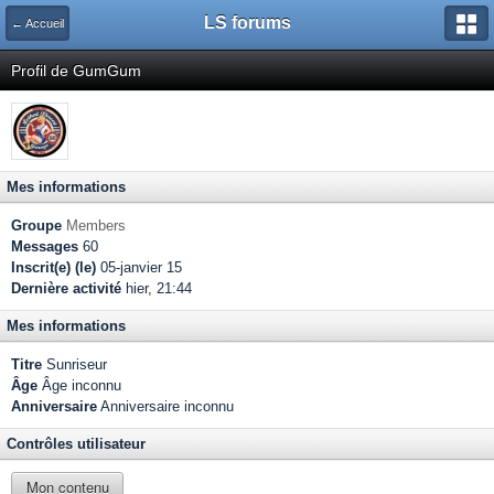
LS forums
← Accueil
Profil de GumGum
Mes informations
Groupe
Members
Messages
60
Inscrit(e) (le)
05-janvier 15
Dernière activité
hier, 21:44
Mes informations
Titre
Sunriseur
Âge
Âge inconnu
Anniversaire
Anniversaire inconnu
Contrôles utilisateur
Mon contenu