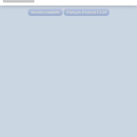
Version complète
Français (France) LS v4