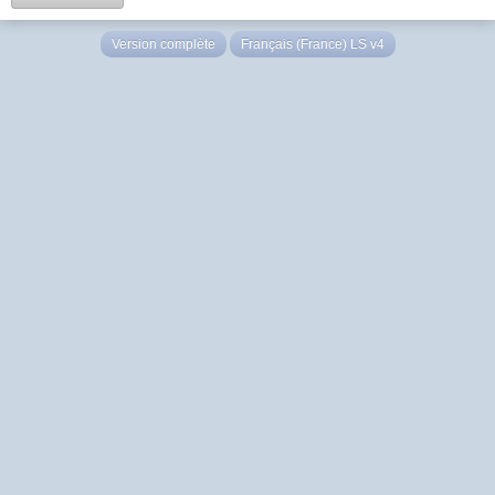
Version complète
Français (France) LS v4