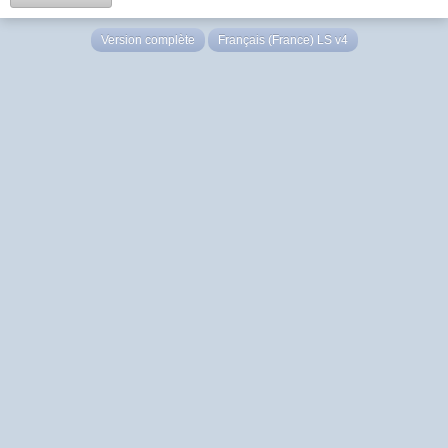
Version complète
Français (France) LS v4