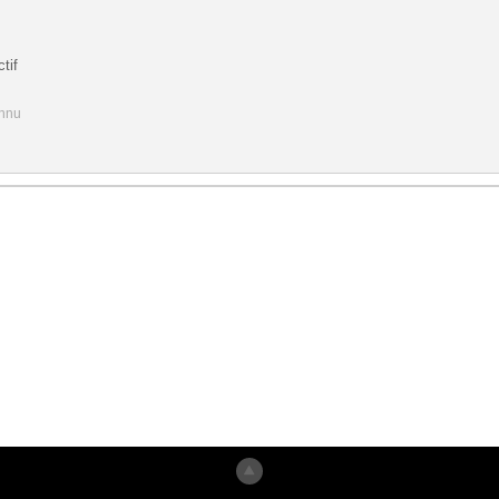
tif
onnu