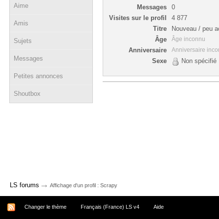
Aime
Messages
0
Visites sur le profil
4 877
Amis
Titre
Nouveau / peu ac
Âge
Âge inconnu
Sujets
Anniversaire
Anniversaire inc
Messages
Sexe
Non spécifié
Petites annonces
Shoutbox
→
LS forums
Affichage d'un profil : Scrapy
Changer le thème
Français (France) LS v4
Aide