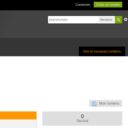
Connexion
Créer un compte
Membres
Voir le nouveau contenu
Mon contenu
0
Neutral