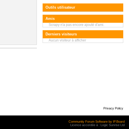
Outils utilisateur
Amis
Scrapy n'a pas encore ajouté d'ami.
Derniers visiteurs
Aucun visiteur à afficher
Privacy Policy
Community Forum Software by IP.Board
Licence accordée à : Logic Sunrise Ltd