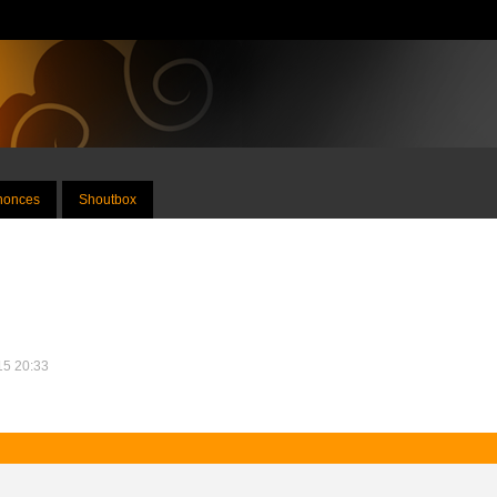
nnonces
Shoutbox
015 20:33