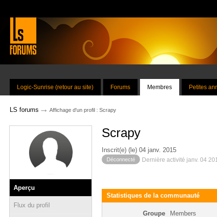
Logic-Sunrise (retour au site)
Forums
Membres
Petites a
→
LS forums
Affichage d'un profil : Scrapy
Scrapy
Inscrit(e) (le) 04 janv. 2015
Déconnecté
Dernière activité janv. 04 2
Aperçu
Statistiques de la communauté
Flux du profil
Groupe
Members