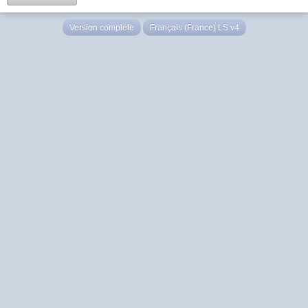
Version complète
Français (France) LS v4