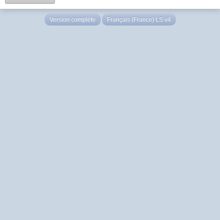
Version complète
Français (France) LS v4