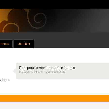
nnonces
Shoutbox
Rien pour le moment... enfin je crois
Mis à jour le 03 janv. · 1 commentaire(s)
26 02:46