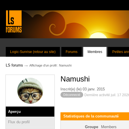
Logic-Sunrise (retour au site)
Forums
Membres
Petites a
→
LS forums
Affichage d'un profil : Namushi
Namushi
Inscrit(e) (le) 03 janv. 2015
Déconnecté
Dernière activité juil. 17 20
Aperçu
Statistiques de la communauté
Flux du profil
Groupe
Members