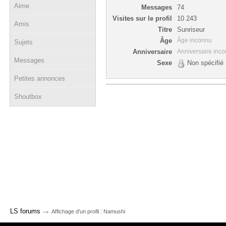
Aime
Messages
74
Visites sur le profil
10 243
Amis
Titre
Sunriseur
Âge
Âge inconnu
Sujets
Anniversaire
Anniversaire inc
Messages
Sexe
Non spécifié
Petites annonces
Shoutbox
→
LS forums
Affichage d'un profil : Namushi