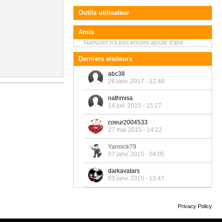
Outils utilisateur
Amis
Namushi n'a pas encore ajouté d'ami.
Derniers visiteurs
abc38
26 janv. 2017 - 12:48
nathmisa
14 juil. 2015 - 15:27
coeur2004533
27 mai 2015 - 14:22
Yannick79
07 janv. 2015 - 04:05
darkavatars
03 janv. 2015 - 12:47
Privacy Policy