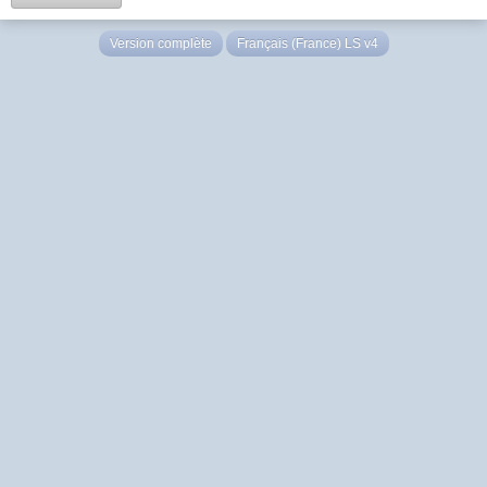
Version complète
Français (France) LS v4