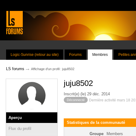
Logic-Sunrise (retour au site)
Forums
Membres
Petites a
→
LS forums
Affichage d'un profil : juju8502
juju8502
Inscrit(e) (le) 29 déc. 2014
Déconnecté
Dernière activité mars 18 2
Aperçu
Statistiques de la communauté
Flux du profil
Groupe
Members