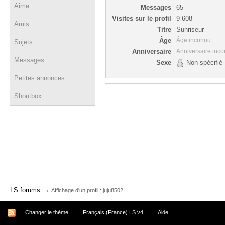
Aime
Messages
65
Visites sur le profil
9 608
Amis
Titre
Sunriseur
Âge
Âge inconnu
Sujets
Anniversaire
Anniversaire inc
Messages
Sexe
Non spécifié
Petites annonces
Shoutbox
→
LS forums
Affichage d'un profil : juju8502
Changer le thème
Français (France) LS v4
Aide