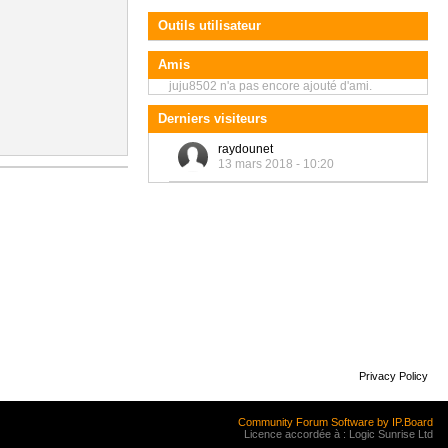
Outils utilisateur
Amis
juju8502 n'a pas encore ajouté d'ami.
Derniers visiteurs
raydounet
13 mars 2018 - 10:20
Privacy Policy
Community Forum Software by IP.Board
Licence accordée à : Logic Sunrise Ltd