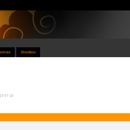
nnonces
Shoutbox
019 07:18