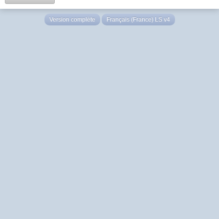
Version complète
Français (France) LS v4