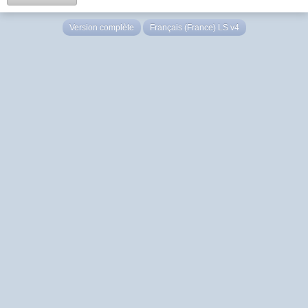
Version complète
Français (France) LS v4