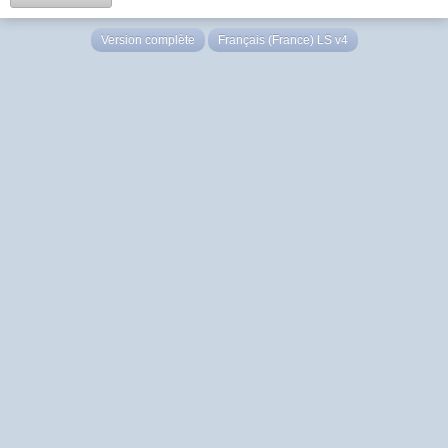
Version complète
Français (France) LS v4