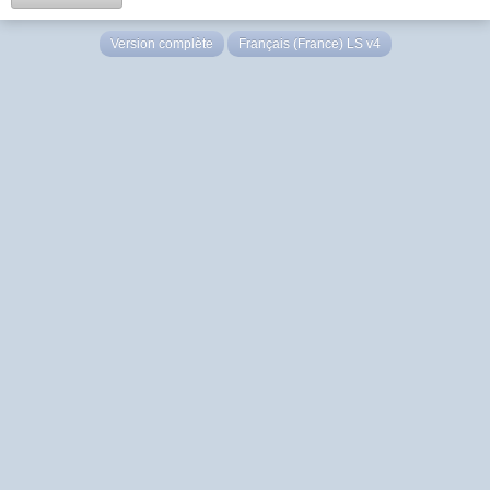
Version complète
Français (France) LS v4