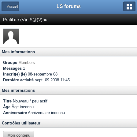
LS forums
← Accueil
Profil de (V)r. S@(V)ou.
Mes informations
Groupe
Members
Messages
1
Inscrit(e) (le)
08-septembre 08
Dernière activité
sept. 09 2008 11:45
Mes informations
Titre
Nouveau / peu actif
Âge
Âge inconnu
Anniversaire
Anniversaire inconnu
Contrôles utilisateur
Mon contenu