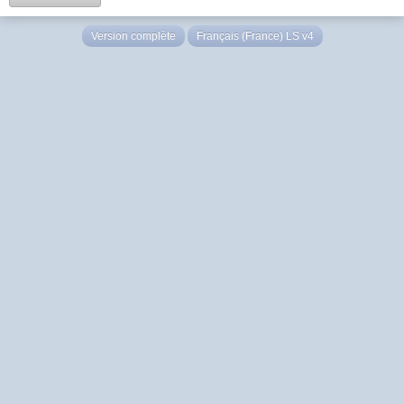
Version complète
Français (France) LS v4