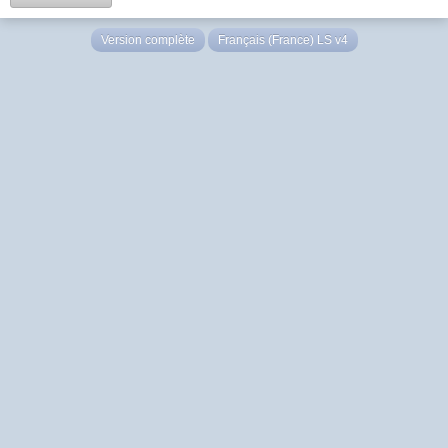
Version complète
Français (France) LS v4