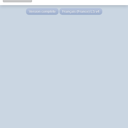
Version complète
Français (France) LS v4