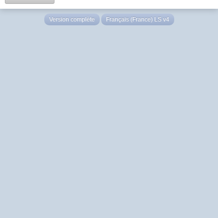
Version complète
Français (France) LS v4