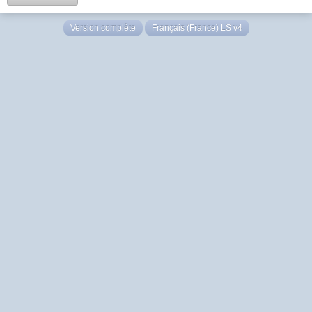
Version complète
Français (France) LS v4