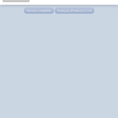
Version complète
Français (France) LS v4