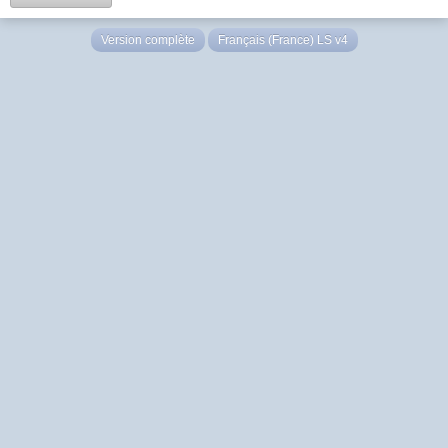
Version complète
Français (France) LS v4