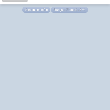
Version complète
Français (France) LS v4