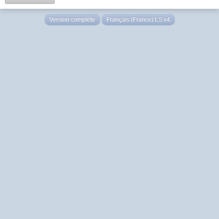
Version complète
Français (France) LS v4