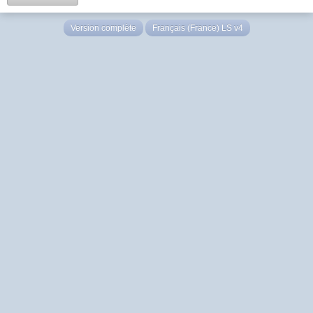
Version complète
Français (France) LS v4