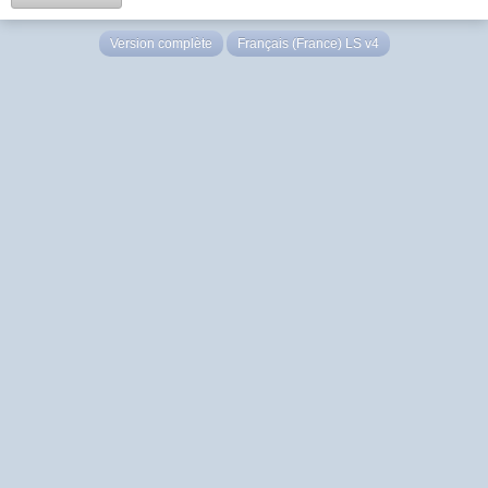
Version complète
Français (France) LS v4