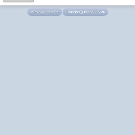
Version complète
Français (France) LS v4