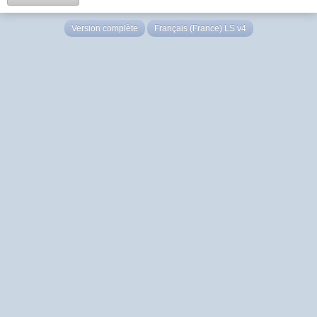
Version complète
Français (France) LS v4