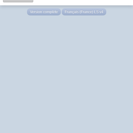
Version complète
Français (France) LS v4