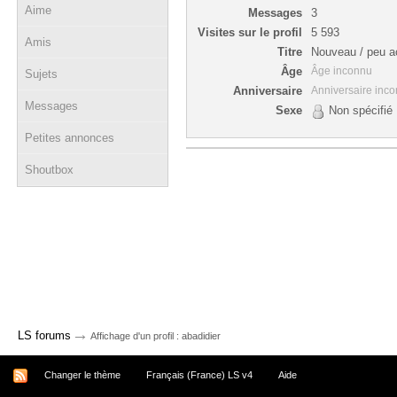
Aime
Messages
3
Visites sur le profil
5 593
Amis
Titre
Nouveau / peu ac
Âge
Âge inconnu
Sujets
Anniversaire
Anniversaire inc
Messages
Sexe
Non spécifié
Petites annonces
Shoutbox
→
LS forums
Affichage d'un profil : abadidier
Changer le thème
Français (France) LS v4
Aide