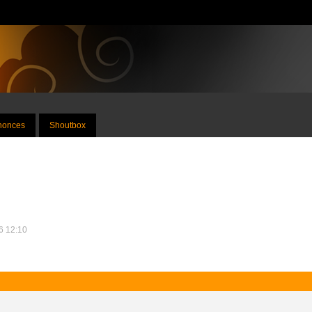
nnonces
Shoutbox
26 12:10