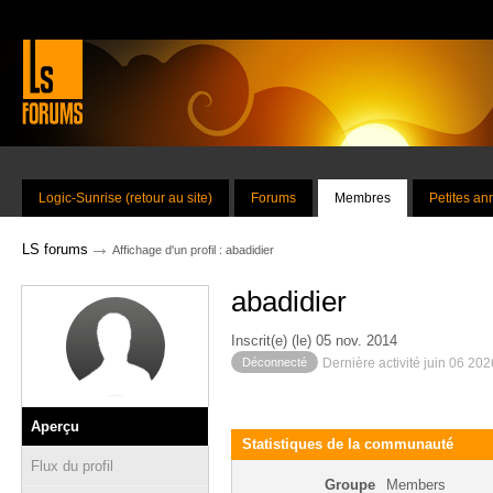
Logic-Sunrise (retour au site)
Forums
Membres
Petites a
→
LS forums
Affichage d'un profil : abadidier
abadidier
Inscrit(e) (le) 05 nov. 2014
Déconnecté
Dernière activité juin 06 20
Aperçu
Statistiques de la communauté
Flux du profil
Groupe
Members