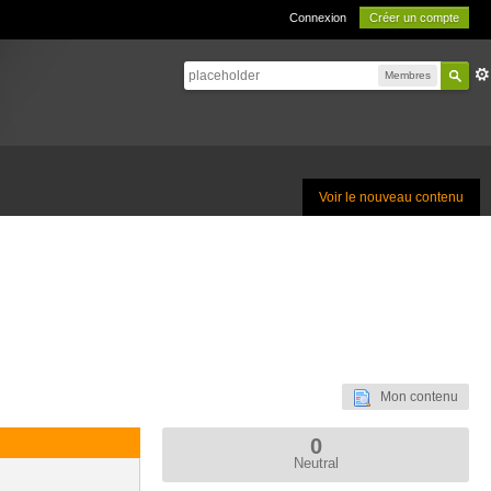
Connexion
Créer un compte
Membres
Voir le nouveau contenu
Mon contenu
0
Neutral