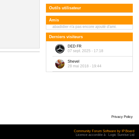
Outils utilisateur
Amis
abadidier n'a pas encore ajouté d'ami.
Derniers visiteurs
DED FR
07 sept. 2025 - 17:18
Shevel
28 mai 2018 - 19:44
Privacy Policy
Community Forum Software by IP.Board
Licence accordée à : Logic Sunrise Ltd