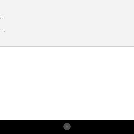
tif
onnu