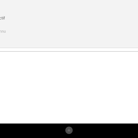
tif
onnu