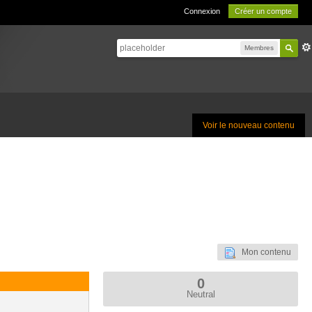
Connexion
Créer un compte
Membres
Voir le nouveau contenu
Mon contenu
0
Neutral