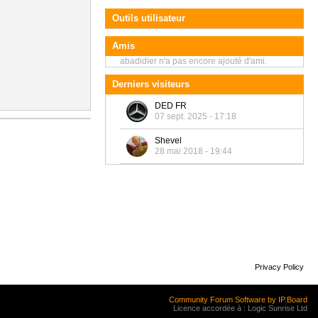
Outils utilisateur
Amis
abadidier n'a pas encore ajouté d'ami.
Derniers visiteurs
DED FR
07 sept. 2025 - 17:18
Shevel
28 mai 2018 - 19:44
Privacy Policy
Community Forum Software by IP.Board
Licence accordée à : Logic Sunrise Ltd