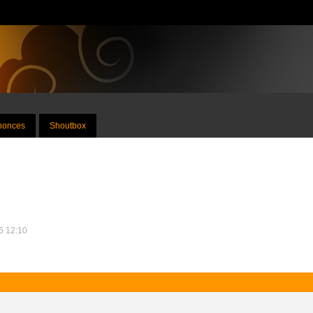
nnonces
Shoutbox
26 12:10