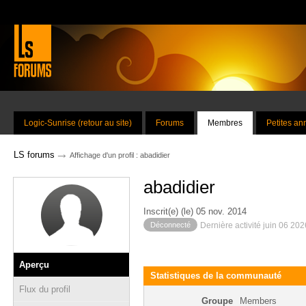
Logic-Sunrise (retour au site)
Forums
Membres
Petites a
→
LS forums
Affichage d'un profil : abadidier
abadidier
Inscrit(e) (le) 05 nov. 2014
Déconnecté
Dernière activité juin 06 20
Aperçu
Statistiques de la communauté
Flux du profil
Groupe
Members