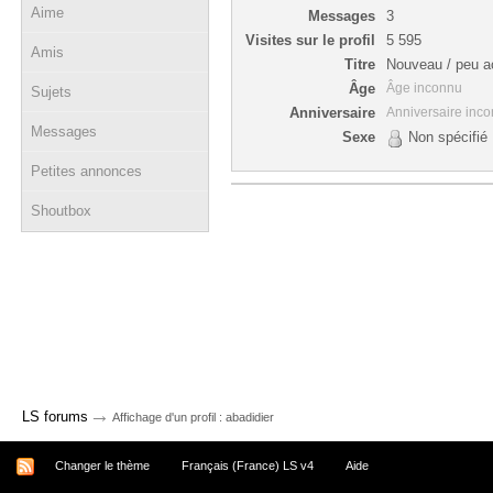
Aime
Messages
3
Visites sur le profil
5 595
Amis
Titre
Nouveau / peu ac
Âge
Âge inconnu
Sujets
Anniversaire
Anniversaire inc
Messages
Sexe
Non spécifié
Petites annonces
Shoutbox
→
LS forums
Affichage d'un profil : abadidier
Changer le thème
Français (France) LS v4
Aide