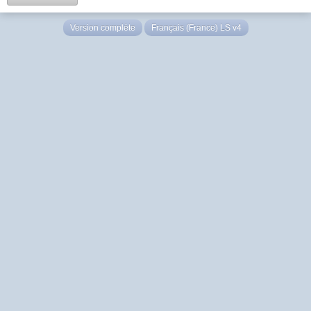
Version complète
Français (France) LS v4