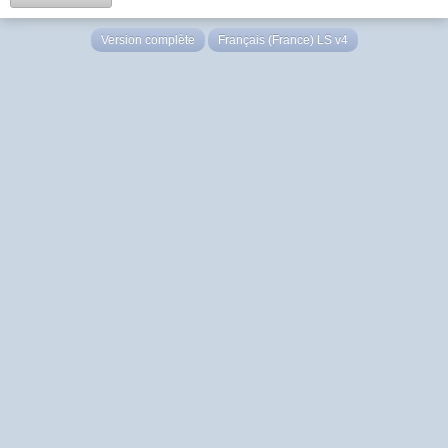
Version complète
Français (France) LS v4