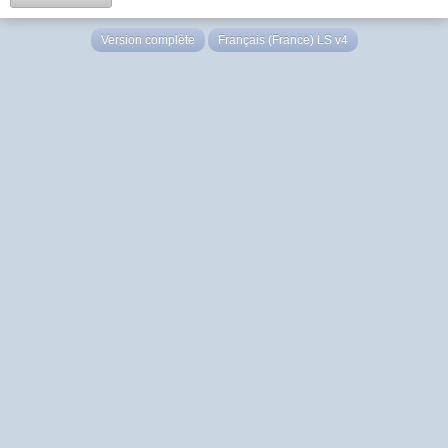
Version complète
Français (France) LS v4