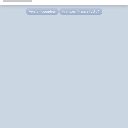
Version complète
Français (France) LS v4