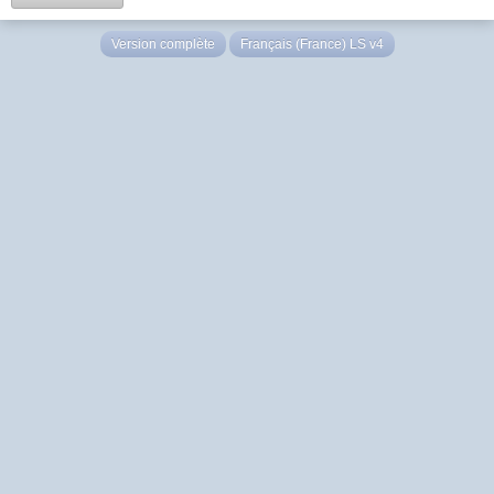
Version complète
Français (France) LS v4