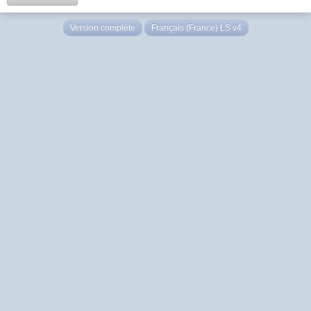
Version complète
Français (France) LS v4