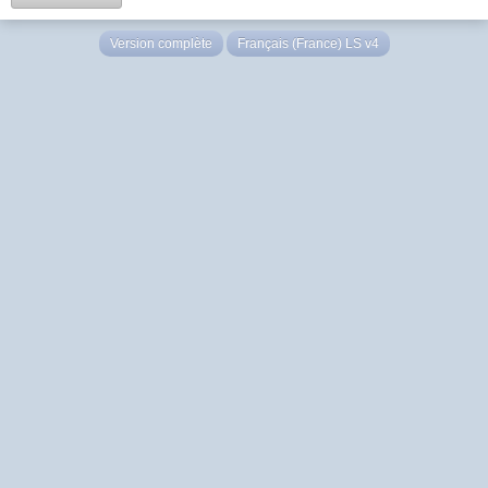
Version complète
Français (France) LS v4