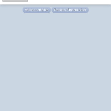
Version complète
Français (France) LS v4