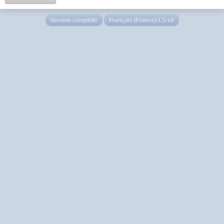
Version complète
Français (France) LS v4