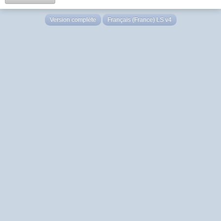
Version complète
Français (France) LS v4