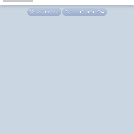
Version complète
Français (France) LS v4