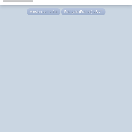
Version complète
Français (France) LS v4