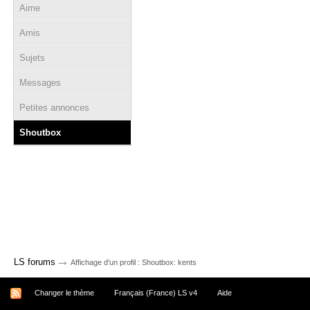
Aime
Amis
Sujets
Messages
Petites annonces
Shoutbox
→
LS forums
Affichage d'un profil : Shoutbox: kents
Changer le thème
Français (France) LS v4
Aide