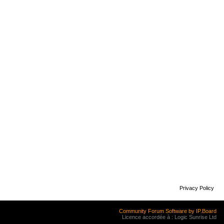
Privacy Policy
Community Forum Software by IP.Board
Licence accordée à : Logic Sunrise Ltd