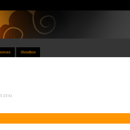
nnonces
Shoutbox
25 23:41