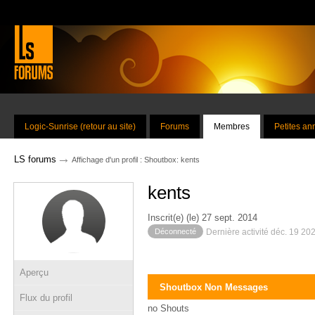
Logic-Sunrise (retour au site)
Forums
Membres
Petites a
→
LS forums
Affichage d'un profil : Shoutbox: kents
kents
Inscrit(e) (le) 27 sept. 2014
Déconnecté
Dernière activité déc. 19 20
Aperçu
Shoutbox Non Messages
Flux du profil
no Shouts