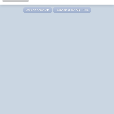
Version complète
Français (France) LS v4