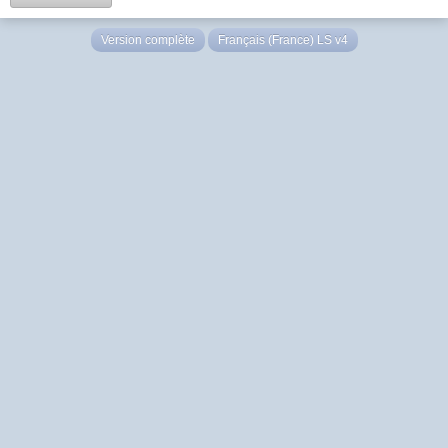
Version complète
Français (France) LS v4