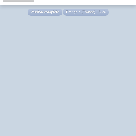
Version complète
Français (France) LS v4